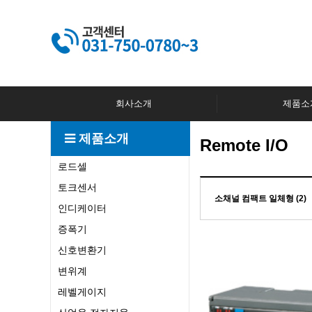
회사소개
제품소
제품소개
Remote I/O
로드셀
토크센서
소채널 컴팩트 일체형 (2)
인디케이터
증폭기
신호변환기
변위계
레벨게이지