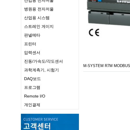
산업용 전자저울
병원용 전자저울
산업용 시스템
스트레인 게이지
판넬메타
프린터
압력센서
진동/가속도/각도센서
M-SYSTEM R7M MODB
과학계측기, 시험기
DAQ보드
프로그램
Remote I/O
개인결제