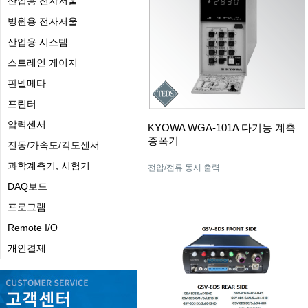
산업용 전자저울
병원용 전자저울
산업용 시스템
스트레인 게이지
판넬메타
프린터
압력센서
KYOWA WGA-101A 다기능 계측
증폭기
진동/가속도/각도센서
과학계측기, 시험기
전압/전류 동시 출력
DAQ보드
프로그램
Remote I/O
개인결제