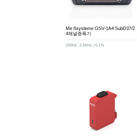
Me ßsysteme GSV-1A4 SubD37/2
4채널증폭기
250Hz , 2.5KHz, / 0.1%