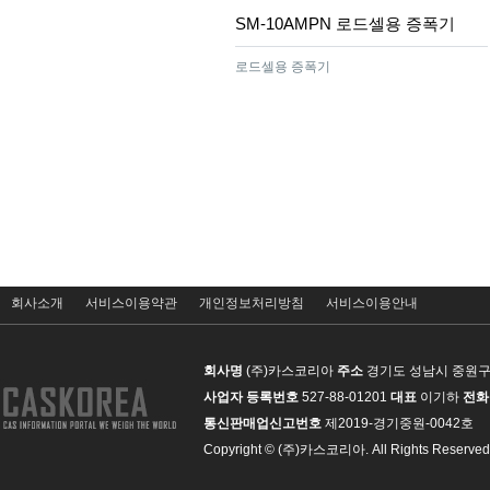
SM-10AMPN 로드셀용 증폭기
로드셀용 증폭기
맨끝
회사소개
서비스이용약관
개인정보처리방침
서비스이용안내
회사명
(주)카스코리아
주소
경기도 성남시 중원구 
사업자 등록번호
527-88-01201
대표
이기하
전화
통신판매업신고번호
제2019-경기중원-0042호
Copyright © (주)카스코리아. All Rights Reserved