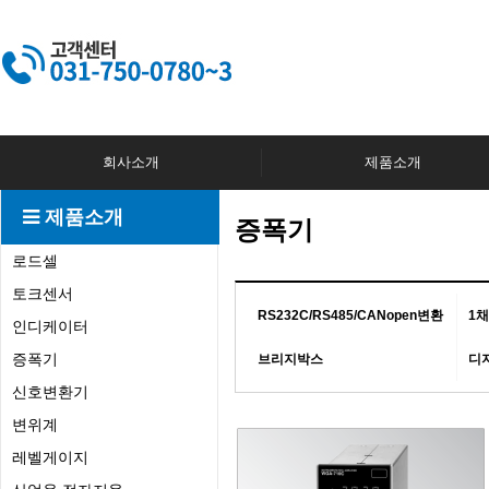
회사소개
제품소개
제품소개
증폭기
로드셀
토크센서
RS232C/RS485/CANopen변환
1
인디케이터
증폭기
브리지박스
디
신호변환기
변위계
레벨게이지