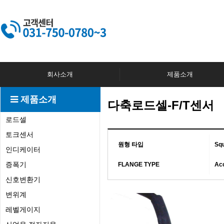
회사소개
제품소개
제품소개
다축로드셀-F/T센서
로드셀
토크센서
원형 타입
Sq
인디케이터
증폭기
FLANGE TYPE
Ac
신호변환기
변위계
레벨게이지