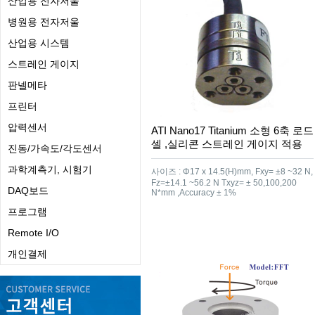
산업용 전자저울
병원용 전자저울
산업용 시스템
스트레인 게이지
판넬메타
프린터
압력센서
ATI Nano17 Titanium 소형 6축 로드
셀 ,실리콘 스트레인 게이지 적용
진동/가속도/각도센서
과학계측기, 시험기
사이즈 : Φ17 x 14.5(H)mm, Fxy= ±8 ~32 N,
Fz=±14.1 ~56.2 N Txyz= ± 50,100,200
DAQ보드
N*mm ,Accuracy ± 1%
프로그램
Remote I/O
개인결제