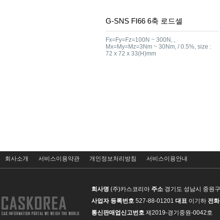
G-SNS FI66 6축 로드셀
Fx=Fy=Fz=100N ~ 300N, ,
Mx=My=Mz=3Nm ~ 30Nm, / 0.5%, size :
72 x 72 x 33(H)mm
맨끝
회사소개
서비스이용약관
개인정보처리방침
서비스이용안내
회사명
(주)카스코리아
주소
경기도 성남시 중원구 
사업자 등록번호
527-88-01201
대표
이기하
전화
통신판매업신고번호
제2019-경기중원-0042호