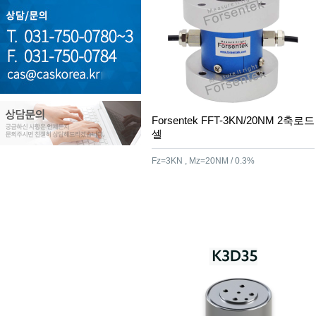
Forsentek FFT-3KN/20NM 2축로드
셀
Fz=3KN , Mz=20NM / 0.3%