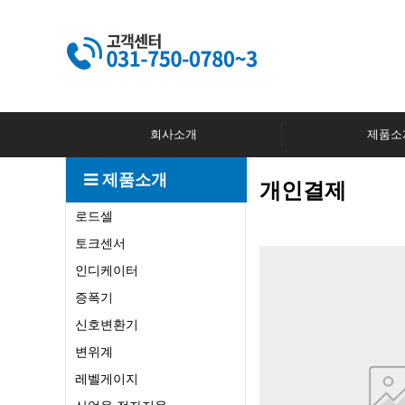
회사소개
제품소
제품소개
개인결제
로드셀
토크센서
인디케이터
증폭기
신호변환기
변위계
레벨게이지