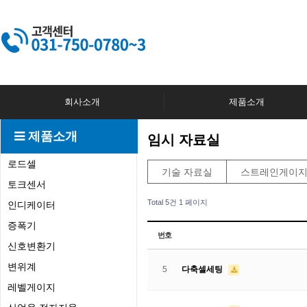
회사소개
제품소개
제품소개
임시 자료실
로드셀
기술 자료실
스트레인게이지
토크센서
Total 5건
1 페이지
인디케이터
증폭기
번호
신호변환기
변위계
5
다축셀세팅
레벨게이지