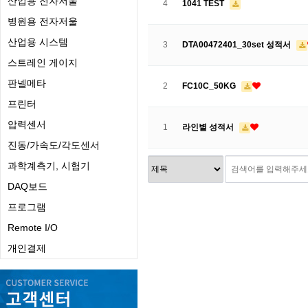
산업용 전자저울
4
1041 TEST
병원용 전자저울
산업용 시스템
3
DTA00472401_30set 성적서
스트레인 게이지
판넬메타
2
FC10C_50KG
프린터
압력센서
1
라인별 성적서
진동/가속도/각도센서
과학계측기, 시험기
DAQ보드
프로그램
Remote I/O
개인결제